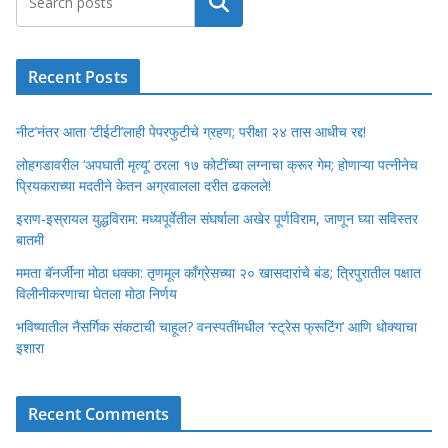
Search
Recent Posts
नीट’नंतर आता ‘टीईटी’लाही पेपरफुटीचे ग्रहण; परीक्षा २४ तास आधीच रद्द!
लोहगडावरील ‘अपघाती मृत्यू’ ठरला १७ कोटींच्या लग्नाचा क्रूर गेम; होणाऱ्या पत्नीनेच
प्रियकराच्या मदतीने केतन अग्रवालला दरीत ढकलले!
इराण-इस्रायल युद्धविराम: मध्यपूर्वेतील संघर्षाला अखेर पूर्णविराम, जाणून घ्या सविस्तर
बातमी
ममता बॅनर्जींना मोठा धक्का: तृणमूल काँग्रेसच्या २० खासदारांचे बंड; त्रिपुरातील पक्षात
विलीनीकरणाचा घेतला मोठा निर्णय
भविष्यातील नैसर्गिक संकटाची चाहूल? वनस्पतींमधील ‘स्ट्रेस फ्रूटिंग’ आणि धोक्याचा
इशारा
Recent Comments