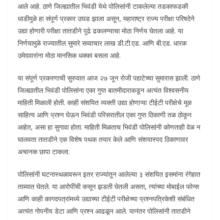
आले आहे. ठाणे जिल्ह्यातील भिवंडी येथे पोलिसांनी टाकलेल्या तडकाफडकी
धाडीमुळे हा संपूर्ण प्रकार उघड झाला असून, महाराष्ट्र राज्य परीक्षा परिषदेने
उद्या होणारी परीक्षा तातडीने पुढे ढकलण्याचा मोठा निर्णय घेतला आहे. या
निर्णयामुळे राज्यातील सुमारे सव्वाचार लाख डी.टी.एड. आणि बी.एड. धारक
उमेदवारांना मोठा मानसिक धक्का बसला आहे.
​या संपूर्ण प्रकरणाची सुरुवात आज २७ जून रोजी पहाटेच्या सुमारास झाली. ठाणे
जिल्ह्यातील भिवंडी पोलिसांना एका गुप्त बातमीदाराकडून अत्यंत विश्वसनीय
माहिती मिळाली होती. काही संशयित व्यक्ती उद्या होणाऱ्या टीईटी परीक्षेचे मूळ
साहित्य आणि प्रश्न घेऊन भिवंडी परिसरातील एका गुप्त ठिकाणी तळ ठोकून
आहेत, असा हा सुगावा होता. माहिती मिळताच भिवंडी पोलिसांनी कोणताही वेळ न
घालवता तातडीने एक विशेष पथक तयार केले आणि संशयास्पद ठिकाणावर
अचानक छापा टाकला.
​पोलिसांनी घटनास्थळावरून इतर राज्यांतून आलेल्या ३ संशयित इसमांना रंगेहात
ताब्यात घेतले. या आरोपींची कसून झडती घेतली असता, त्यांच्या मोबाईल फोन्स
आणि काही कागदपत्रांमध्ये उद्याच्या टीईटी परीक्षेच्या प्रश्नपत्रिकेशी संबंधित
अत्यंत गोपनीय डेटा आणि प्रश्न आढळून आले. यानंतर पोलिसांनी तातडीने